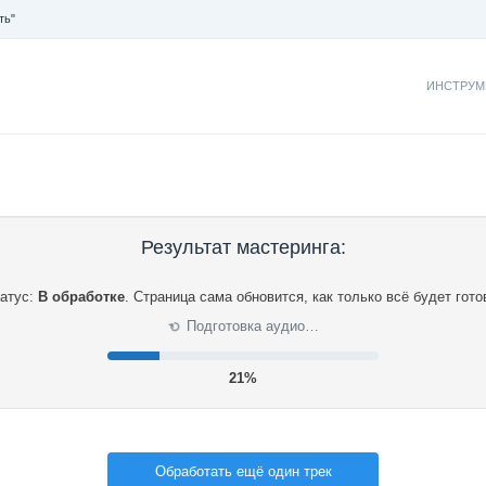
ть"
ИНСТРУМ
Результат мастеринга:
атус:
В обработке
.
Страница сама обновится, как только всё будет гото
Подготовка аудио…
⟳
22%
Обработать ещё один трек