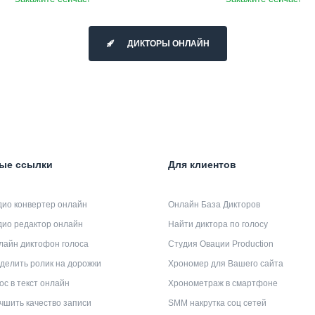
ДИКТОРЫ ОНЛАЙН
ые ссылки
Для клиентов
дио конвертер онлайн
Онлайн База Дикторов
дио редактор онлайн
Найти диктора по голосу
лайн диктофон голоса
Студия Овации Production
делить ролик на дорожки
Хрономер для Вашего сайта
ос в текст онлайн
Хронометраж в смартфоне
чшить качество записи
SMM накрутка соц сетей