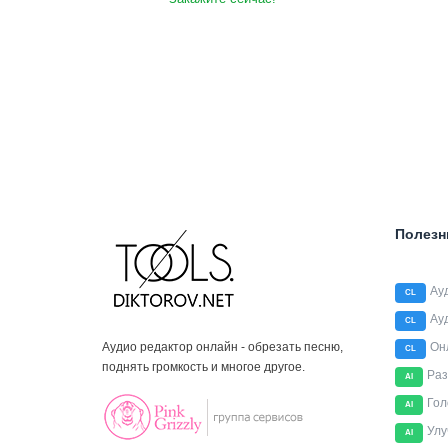
Полезн
Ау
CL
Ау
CL
Аудио редактор онлайн - обрезать песню,
Он
CL
поднять громкость и многое другое.
Раз
AI
Гол
AI
Улу
AI