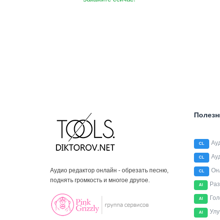
Полезн
Ау
CL
Ау
CL
Аудио редактор онлайн - обрезать песню,
Он
CL
поднять громкость и многое другое.
Раз
AI
Гол
AI
Улу
AI