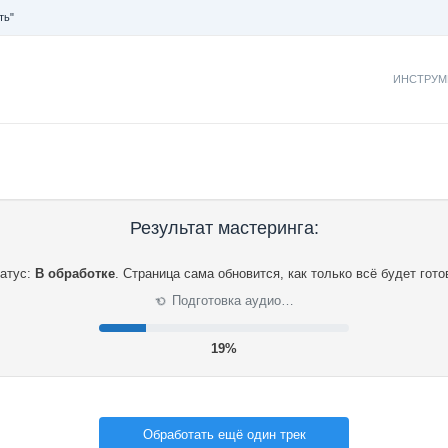
ть"
ИНСТРУМ
Результат мастеринга:
атус:
В обработке
.
Страница сама обновится, как только всё будет гото
Подготовка аудио…
⟳
20%
Обработать ещё один трек