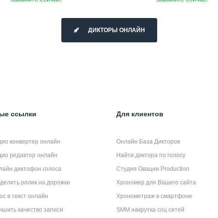
ДИКТОРЫ ОНЛАЙН
ые ссылки
Для клиентов
дио конвертер онлайн
Онлайн База Дикторов
дио редактор онлайн
Найти диктора по голосу
лайн диктофон голоса
Студия Овации Production
делить ролик на дорожки
Хрономер для Вашего сайта
ос в текст онлайн
Хронометраж в смартфоне
чшить качество записи
SMM накрутка соц сетей