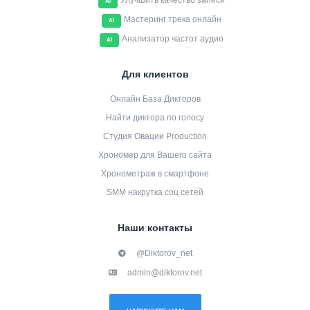
Улучшить качество записи
AI
Мастеринг трека онлайн
AI
Анализатор частот аудио
AI
Для клиентов
Онлайн База Дикторов
Найти диктора по голосу
Студия Овации Production
Хрономер для Вашего сайта
Хронометраж в смартфоне
SMM накрутка соц сетей
Наши контакты
@Diktorov_net
admin@diktorov.net