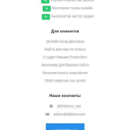
Улучшить качество записи
AI
Мастеринг трека онлайн
AI
Анализатор частот аудио
AI
Для клиентов
Онлайн База Дикторов
Найти диктора по голосу
Студия Овации Production
Хрономер для Вашего сайта
Хронометраж в смартфоне
SMM накрутка соц сетей
Наши контакты
@Diktorov_net
admin@diktorov.net