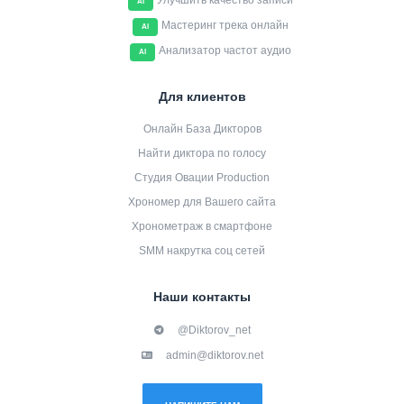
Улучшить качество записи
AI
Мастеринг трека онлайн
AI
Анализатор частот аудио
AI
Для клиентов
Онлайн База Дикторов
Найти диктора по голосу
Студия Овации Production
Хрономер для Вашего сайта
Хронометраж в смартфоне
SMM накрутка соц сетей
Наши контакты
@Diktorov_net
admin@diktorov.net