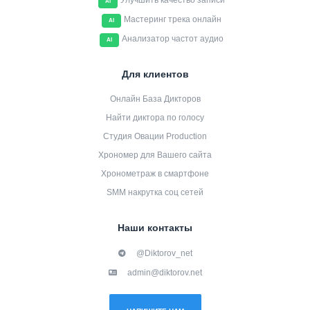
Улучшить качество записи
AI
Мастеринг трека онлайн
AI
Анализатор частот аудио
AI
Для клиентов
Онлайн База Дикторов
Найти диктора по голосу
Студия Овации Production
Хрономер для Вашего сайта
Хронометраж в смартфоне
SMM накрутка соц сетей
Наши контакты
@Diktorov_net
admin@diktorov.net