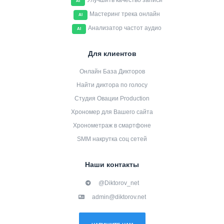
Улучшить качество записи
AI
Мастеринг трека онлайн
AI
Анализатор частот аудио
AI
Для клиентов
Онлайн База Дикторов
Найти диктора по голосу
Студия Овации Production
Хрономер для Вашего сайта
Хронометраж в смартфоне
SMM накрутка соц сетей
Наши контакты
@Diktorov_net
admin@diktorov.net