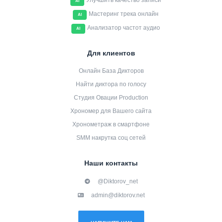
Улучшить качество записи
AI
Мастеринг трека онлайн
AI
Анализатор частот аудио
AI
Для клиентов
Онлайн База Дикторов
Найти диктора по голосу
Студия Овации Production
Хрономер для Вашего сайта
Хронометраж в смартфоне
SMM накрутка соц сетей
Наши контакты
@Diktorov_net
admin@diktorov.net