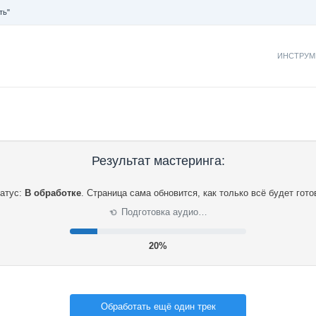
ть"
ИНСТРУМ
Результат мастеринга:
атус:
В обработке
.
Страница сама обновится, как только всё будет гото
Подготовка аудио…
⟳
20%
Обработать ещё один трек