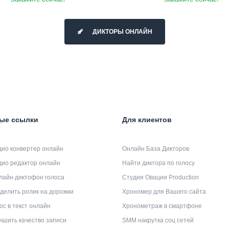
ДИКТОРЫ ОНЛАЙН
ые ссылки
Для клиентов
дио конвертер онлайн
Онлайн База Дикторов
дио редактор онлайн
Найти диктора по голосу
лайн диктофон голоса
Студия Овации Production
делить ролик на дорожки
Хрономер для Вашего сайта
ос в текст онлайн
Хронометраж в смартфоне
чшить качество записи
SMM накрутка соц сетей