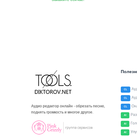
Полезн
Ау
CL
Ау
CL
Аудио редактор онлайн - обрезать песню,
Он
CL
поднять громкость и многое другое.
Раз
AI
Гол
AI
Улу
AI