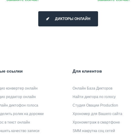
ДИКТОРЫ ОНЛАЙН
ые ссылки
Для клиентов
дио конвертер онлайн
Онлайн База Дикторов
дио редактор онлайн
Найти диктора по голосу
лайн диктофон голоса
Студия Овации Production
делить ролик на дорожки
Хрономер для Вашего сайта
ос в текст онлайн
Хронометраж в смартфоне
чшить качество записи
SMM накрутка соц сетей