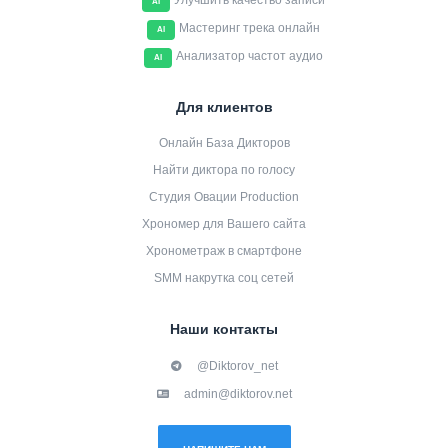
Улучшить качество записи
AI
Мастеринг трека онлайн
AI
Анализатор частот аудио
AI
Для клиентов
Онлайн База Дикторов
Найти диктора по голосу
Студия Овации Production
Хрономер для Вашего сайта
Хронометраж в смартфоне
SMM накрутка соц сетей
Наши контакты
@Diktorov_net
admin@diktorov.net