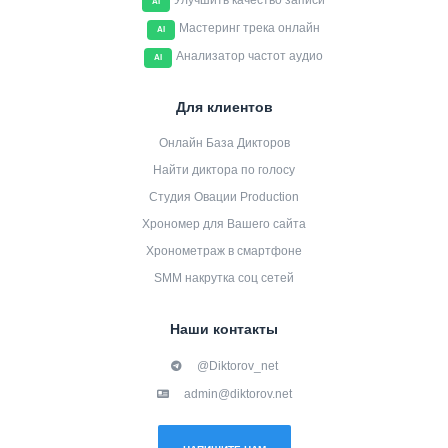
Улучшить качество записи
AI
Мастеринг трека онлайн
AI
Анализатор частот аудио
AI
Для клиентов
Онлайн База Дикторов
Найти диктора по голосу
Студия Овации Production
Хрономер для Вашего сайта
Хронометраж в смартфоне
SMM накрутка соц сетей
Наши контакты
@Diktorov_net
admin@diktorov.net