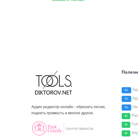
Полезн
Ау
CL
Ау
CL
Аудио редактор онлайн - обрезать песню,
Он
CL
поднять громкость и многое другое.
Раз
AI
Гол
AI
Улу
AI