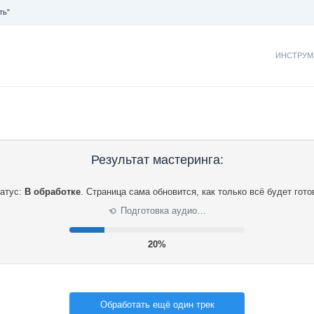
ть"
ИНСТРУМ
Результат мастеринга:
атус:
В обработке
.
Страница сама обновится, как только всё будет гото
Подготовка аудио…
⟳
21%
Обработать ещё один трек