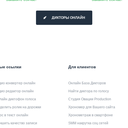
ДИКТОРЫ ОНЛАЙН
ые ссылки
Для клиентов
дио конвертер онлайн
Онлайн База Дикторов
дио редактор онлайн
Найти диктора по голосу
лайн диктофон голоса
Студия Овации Production
делить ролик на дорожки
Хрономер для Вашего сайта
ос в текст онлайн
Хронометраж в смартфоне
чшить качество записи
SMM накрутка соц сетей