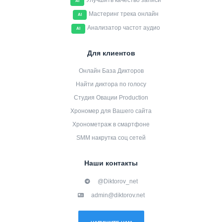
Улучшить качество записи
AI
Мастеринг трека онлайн
AI
Анализатор частот аудио
AI
Для клиентов
Онлайн База Дикторов
Найти диктора по голосу
Студия Овации Production
Хрономер для Вашего сайта
Хронометраж в смартфоне
SMM накрутка соц сетей
Наши контакты
@Diktorov_net
admin@diktorov.net