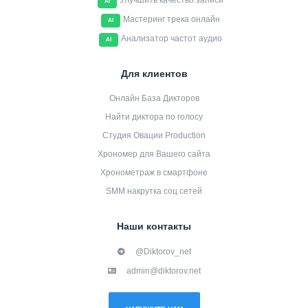
Улучшить качество записи
AI
Мастеринг трека онлайн
AI
Анализатор частот аудио
AI
Для клиентов
Онлайн База Дикторов
Найти диктора по голосу
Студия Овации Production
Хрономер для Вашего сайта
Хронометраж в смартфоне
SMM накрутка соц сетей
Наши контакты
@Diktorov_net
admin@diktorov.net