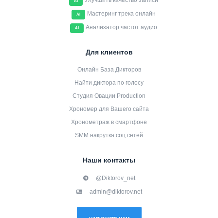
Улучшить качество записи
AI
Мастеринг трека онлайн
AI
Анализатор частот аудио
AI
Для клиентов
Онлайн База Дикторов
Найти диктора по голосу
Студия Овации Production
Хрономер для Вашего сайта
Хронометраж в смартфоне
SMM накрутка соц сетей
Наши контакты
@Diktorov_net
admin@diktorov.net