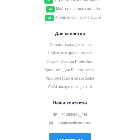
Улучшить качество записи
AI
Мастеринг трека онлайн
AI
Анализатор частот аудио
AI
Для клиентов
Онлайн База Дикторов
Найти диктора по голосу
Студия Овации Production
Хрономер для Вашего сайта
Хронометраж в смартфоне
SMM накрутка соц сетей
Наши контакты
@Diktorov_net
admin@diktorov.net