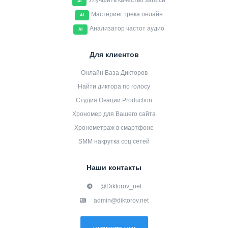
Улучшить качество записи
AI
Мастеринг трека онлайн
AI
Анализатор частот аудио
AI
Для клиентов
Онлайн База Дикторов
Найти диктора по голосу
Студия Овации Production
Хрономер для Вашего сайта
Хронометраж в смартфоне
SMM накрутка соц сетей
Наши контакты
@Diktorov_net
admin@diktorov.net