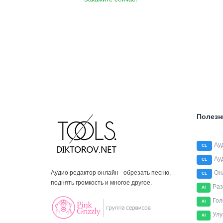
Полезн
Ау
CL
Ау
CL
Аудио редактор онлайн - обрезать песню,
Он
CL
поднять громкость и многое другое.
Раз
AI
Гол
AI
Улу
AI