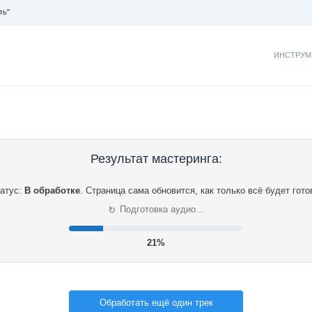
ть"
ИНСТРУМ
Результат мастеринга:
атус:
В обработке
.
Страница сама обновится, как только всё будет гото
⟳
Подготовка аудио…
22%
Обработать ещё один трек