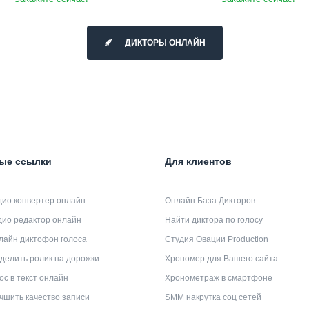
ДИКТОРЫ ОНЛАЙН
ые ссылки
Для клиентов
дио конвертер онлайн
Онлайн База Дикторов
дио редактор онлайн
Найти диктора по голосу
лайн диктофон голоса
Студия Овации Production
делить ролик на дорожки
Хрономер для Вашего сайта
ос в текст онлайн
Хронометраж в смартфоне
чшить качество записи
SMM накрутка соц сетей