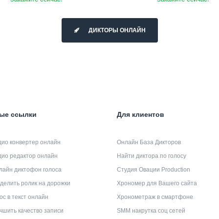
ДИКТОРЫ ОНЛАЙН
ые ссылки
Для клиентов
дио конвертер онлайн
Онлайн База Дикторов
дио редактор онлайн
Найти диктора по голосу
лайн диктофон голоса
Студия Овации Production
делить ролик на дорожки
Хрономер для Вашего сайта
ос в текст онлайн
Хронометраж в смартфоне
чшить качество записи
SMM накрутка соц сетей