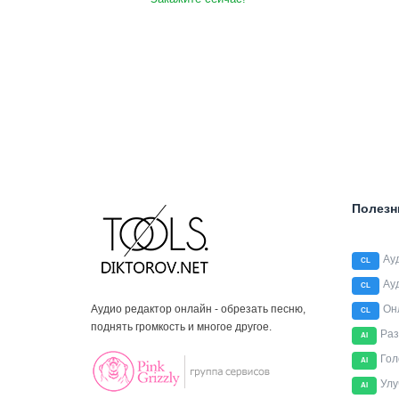
Полезн
Ау
CL
Ау
CL
Аудио редактор онлайн - обрезать песню,
Он
CL
поднять громкость и многое другое.
Раз
AI
Гол
AI
Улу
AI