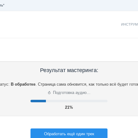
ть"
ИНСТРУМ
Результат мастеринга:
атус:
В обработке
.
Страница сама обновится, как только всё будет гото
⟳
Подготовка аудио…
21%
Обработать ещё один трек