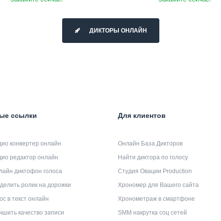
ДИКТОРЫ ОНЛАЙН
ые ссылки
Для клиентов
дио конвертер онлайн
Онлайн База Дикторов
дио редактор онлайн
Найти диктора по голосу
лайн диктофон голоса
Студия Овации Production
делить ролик на дорожки
Хрономер для Вашего сайта
ос в текст онлайн
Хронометраж в смартфоне
чшить качество записи
SMM накрутка соц сетей