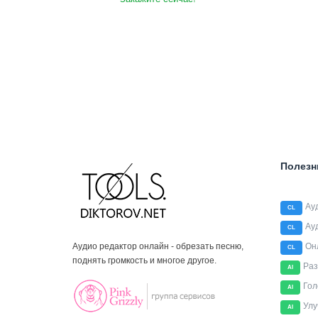
Полезн
Ау
CL
Ау
CL
Аудио редактор онлайн - обрезать песню,
Он
CL
поднять громкость и многое другое.
Раз
AI
Гол
AI
Улу
AI