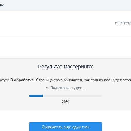
ть"
ИНСТРУМ
Результат мастеринга:
атус:
В обработке
.
Страница сама обновится, как только всё будет гото
⟳
Подготовка аудио…
20%
Обработать ещё один трек