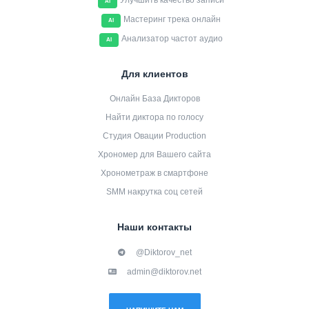
Улучшить качество записи
AI
Мастеринг трека онлайн
AI
Анализатор частот аудио
AI
Для клиентов
Онлайн База Дикторов
Найти диктора по голосу
Студия Овации Production
Хрономер для Вашего сайта
Хронометраж в смартфоне
SMM накрутка соц сетей
Наши контакты
@Diktorov_net
admin@diktorov.net