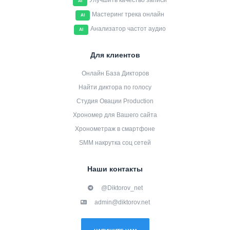
Улучшить качество записи
AI
Мастеринг трека онлайн
AI
Анализатор частот аудио
AI
Для клиентов
Онлайн База Дикторов
Найти диктора по голосу
Студия Овации Production
Хрономер для Вашего сайта
Хронометраж в смартфоне
SMM накрутка соц сетей
Наши контакты
@Diktorov_net
admin@diktorov.net