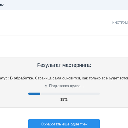
ть"
ИНСТРУМ
Результат мастеринга:
атус:
В обработке
.
Страница сама обновится, как только всё будет гото
⟳
Подготовка аудио…
20%
Обработать ещё один трек