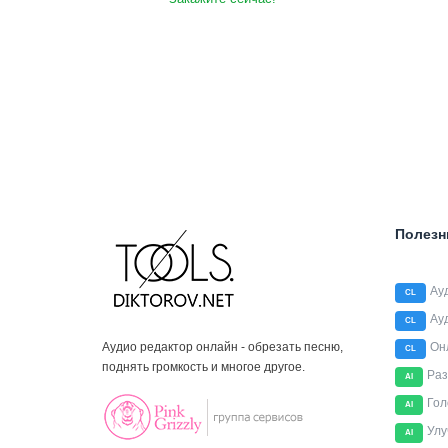
Полезн
Ау
CL
Ау
CL
Аудио редактор онлайн - обрезать песню,
Он
CL
поднять громкость и многое другое.
Раз
AI
Гол
AI
Улу
AI