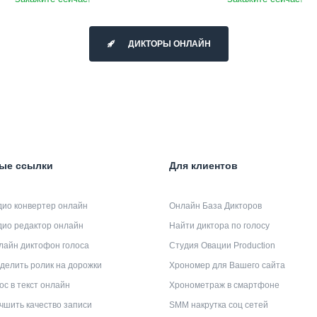
ДИКТОРЫ ОНЛАЙН
ые ссылки
Для клиентов
дио конвертер онлайн
Онлайн База Дикторов
дио редактор онлайн
Найти диктора по голосу
лайн диктофон голоса
Студия Овации Production
делить ролик на дорожки
Хрономер для Вашего сайта
ос в текст онлайн
Хронометраж в смартфоне
чшить качество записи
SMM накрутка соц сетей