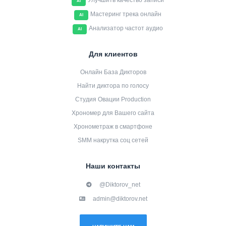
Улучшить качество записи
AI
Мастеринг трека онлайн
AI
Анализатор частот аудио
AI
Для клиентов
Онлайн База Дикторов
Найти диктора по голосу
Студия Овации Production
Хрономер для Вашего сайта
Хронометраж в смартфоне
SMM накрутка соц сетей
Наши контакты
@Diktorov_net
admin@diktorov.net