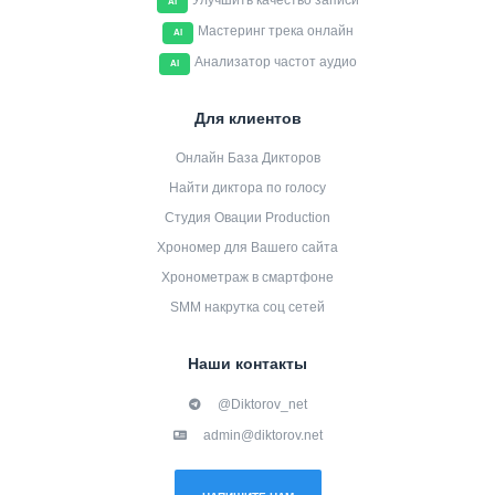
Улучшить качество записи
AI
Мастеринг трека онлайн
AI
Анализатор частот аудио
AI
Для клиентов
Онлайн База Дикторов
Найти диктора по голосу
Студия Овации Production
Хрономер для Вашего сайта
Хронометраж в смартфоне
SMM накрутка соц сетей
Наши контакты
@Diktorov_net
admin@diktorov.net