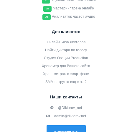
Улучшить качество записи
AI
Мастеринг трека онлайн
AI
Анализатор частот аудио
AI
Для клиентов
Онлайн База Дикторов
Найти диктора по голосу
Студия Овации Production
Хрономер для Вашего сайта
Хронометраж в смартфоне
SMM накрутка соц сетей
Наши контакты
@Diktorov_net
admin@diktorov.net