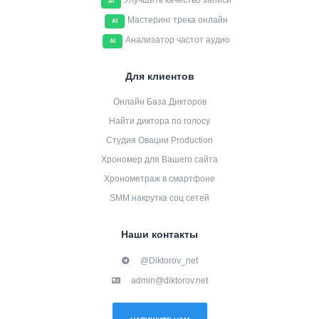
Улучшить качество записи
AI
Мастеринг трека онлайн
AI
Анализатор частот аудио
AI
Для клиентов
Онлайн База Дикторов
Найти диктора по голосу
Студия Овации Production
Хрономер для Вашего сайта
Хронометраж в смартфоне
SMM накрутка соц сетей
Наши контакты
@Diktorov_net
admin@diktorov.net