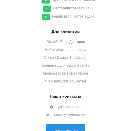
Улучшить качество записи
AI
Мастеринг трека онлайн
AI
Анализатор частот аудио
AI
Для клиентов
Онлайн База Дикторов
Найти диктора по голосу
Студия Овации Production
Хрономер для Вашего сайта
Хронометраж в смартфоне
SMM накрутка соц сетей
Наши контакты
@Diktorov_net
admin@diktorov.net