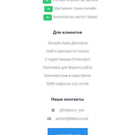
Улучшить качество записи
AI
Мастеринг трека онлайн
AI
Анализатор частот аудио
AI
Для клиентов
Онлайн База Дикторов
Найти диктора по голосу
Студия Овации Production
Хрономер для Вашего сайта
Хронометраж в смартфоне
SMM накрутка соц сетей
Наши контакты
@Diktorov_net
admin@diktorov.net