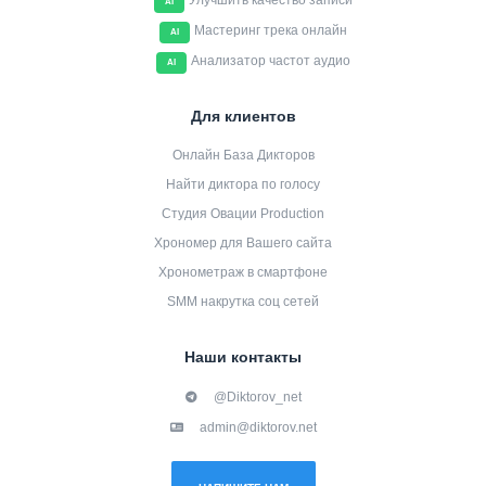
Улучшить качество записи
AI
Мастеринг трека онлайн
AI
Анализатор частот аудио
AI
Для клиентов
Онлайн База Дикторов
Найти диктора по голосу
Студия Овации Production
Хрономер для Вашего сайта
Хронометраж в смартфоне
SMM накрутка соц сетей
Наши контакты
@Diktorov_net
admin@diktorov.net