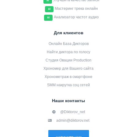
Улучшить качество записи
AI
Мастеринг трека онлайн
AI
Анализатор частот аудио
AI
Для клиентов
Онлайн База Дикторов
Найти диктора по голосу
Студия Овации Production
Хрономер для Вашего сайта
Хронометраж в смартфоне
SMM накрутка соц сетей
Наши контакты
@Diktorov_net
admin@diktorov.net