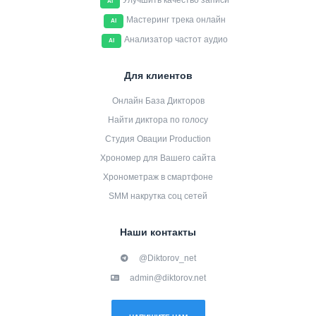
Улучшить качество записи
AI
Мастеринг трека онлайн
AI
Анализатор частот аудио
AI
Для клиентов
Онлайн База Дикторов
Найти диктора по голосу
Студия Овации Production
Хрономер для Вашего сайта
Хронометраж в смартфоне
SMM накрутка соц сетей
Наши контакты
@Diktorov_net
admin@diktorov.net