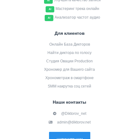
Улучшить качество записи
AI
Мастеринг трека онлайн
AI
Анализатор частот аудио
AI
Для клиентов
Онлайн База Дикторов
Найти диктора по голосу
Студия Овации Production
Хрономер для Вашего сайта
Хронометраж в смартфоне
SMM накрутка соц сетей
Наши контакты
@Diktorov_net
admin@diktorov.net