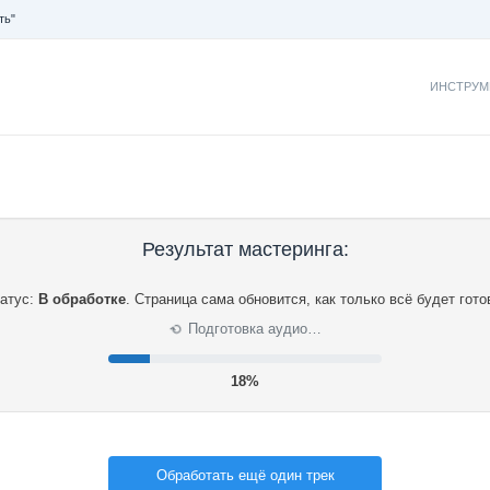
ть"
ИНСТРУМ
Результат мастеринга:
атус:
В обработке
.
Страница сама обновится, как только всё будет гото
Подготовка аудио…
⟳
19%
Обработать ещё один трек