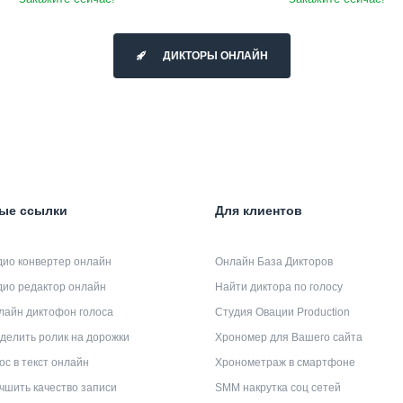
ДИКТОРЫ ОНЛАЙН
ые ссылки
Для клиентов
дио конвертер онлайн
Онлайн База Дикторов
дио редактор онлайн
Найти диктора по голосу
лайн диктофон голоса
Студия Овации Production
делить ролик на дорожки
Хрономер для Вашего сайта
ос в текст онлайн
Хронометраж в смартфоне
чшить качество записи
SMM накрутка соц сетей