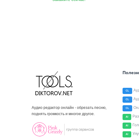
Полезн
Ау
CL
Ау
CL
Аудио редактор онлайн - обрезать песню,
Он
CL
поднять громкость и многое другое.
Раз
AI
Гол
AI
Улу
AI