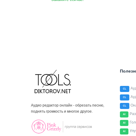
Полезн
Ау
CL
Ау
CL
Аудио редактор онлайн - обрезать песню,
Он
CL
поднять громкость и многое другое.
Раз
AI
Гол
AI
Улу
AI