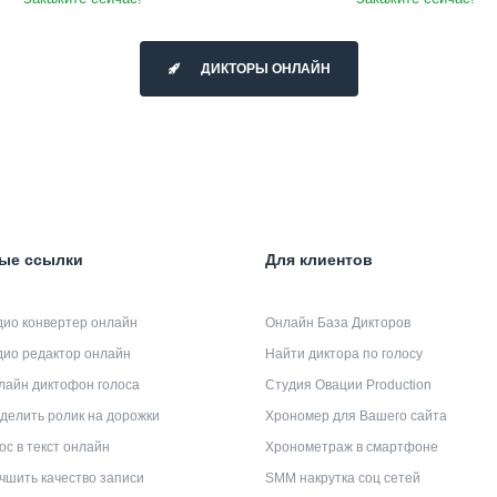
ДИКТОРЫ ОНЛАЙН
ые ссылки
Для клиентов
дио конвертер онлайн
Онлайн База Дикторов
дио редактор онлайн
Найти диктора по голосу
лайн диктофон голоса
Студия Овации Production
делить ролик на дорожки
Хрономер для Вашего сайта
ос в текст онлайн
Хронометраж в смартфоне
чшить качество записи
SMM накрутка соц сетей