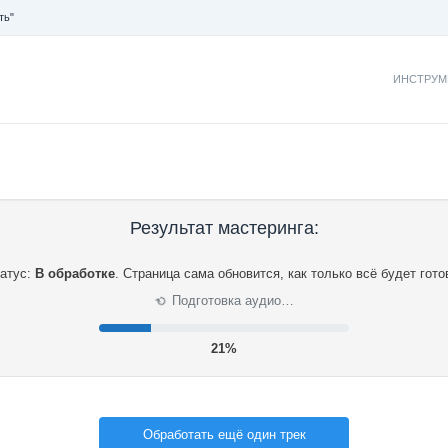
ть"
ИНСТРУМ
Результат мастеринга:
атус:
В обработке
.
Страница сама обновится, как только всё будет гото
Подготовка аудио…
⟳
22%
Обработать ещё один трек