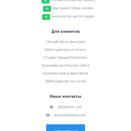
Улучшить качество записи
AI
Мастеринг трека онлайн
AI
Анализатор частот аудио
AI
Для клиентов
Онлайн База Дикторов
Найти диктора по голосу
Студия Овации Production
Хрономер для Вашего сайта
Хронометраж в смартфоне
SMM накрутка соц сетей
Наши контакты
@Diktorov_net
admin@diktorov.net