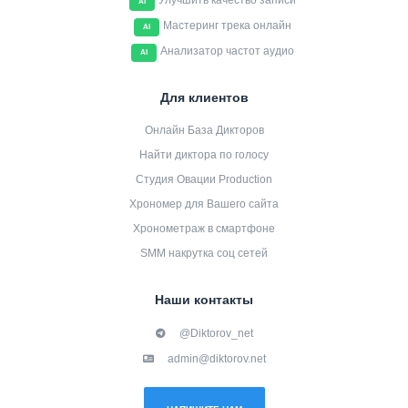
Улучшить качество записи
AI
Мастеринг трека онлайн
AI
Анализатор частот аудио
AI
Для клиентов
Онлайн База Дикторов
Найти диктора по голосу
Студия Овации Production
Хрономер для Вашего сайта
Хронометраж в смартфоне
SMM накрутка соц сетей
Наши контакты
@Diktorov_net
admin@diktorov.net