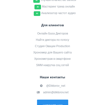
Улучшить качество записи
AI
Мастеринг трека онлайн
AI
Анализатор частот аудио
AI
Для клиентов
Онлайн База Дикторов
Найти диктора по голосу
Студия Овации Production
Хрономер для Вашего сайта
Хронометраж в смартфоне
SMM накрутка соц сетей
Наши контакты
@Diktorov_net
admin@diktorov.net