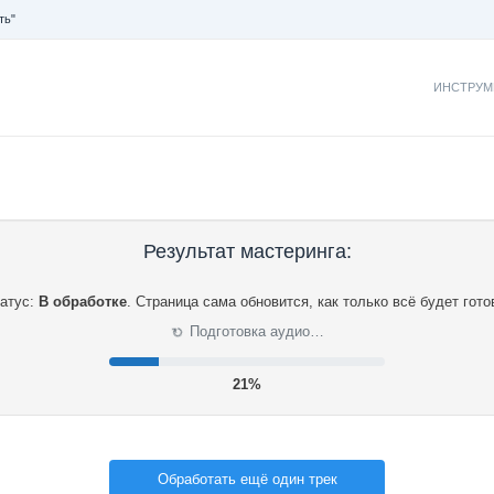
ть"
ИНСТРУМ
Результат мастеринга:
атус:
В обработке
.
Страница сама обновится, как только всё будет гото
⟳
Подготовка аудио…
21%
Обработать ещё один трек