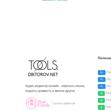
Полезн
Ау
CL
Ау
CL
Аудио редактор онлайн - обрезать песню,
Он
CL
поднять громкость и многое другое.
Раз
AI
Гол
AI
Улу
AI