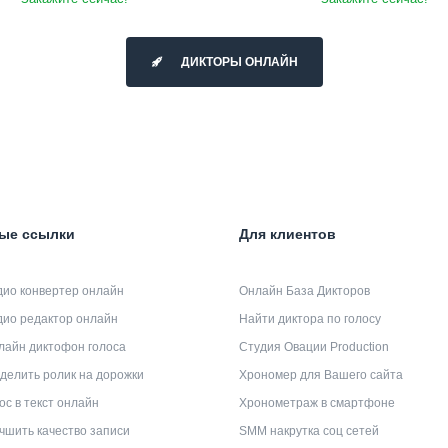
ДИКТОРЫ ОНЛАЙН
ые ссылки
Для клиентов
дио конвертер онлайн
Онлайн База Дикторов
дио редактор онлайн
Найти диктора по голосу
лайн диктофон голоса
Студия Овации Production
делить ролик на дорожки
Хрономер для Вашего сайта
ос в текст онлайн
Хронометраж в смартфоне
чшить качество записи
SMM накрутка соц сетей