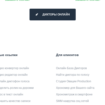
ДИКТОРЫ ОНЛАЙН
ые ссылки
Для клиентов
дио конвертер онлайн
Онлайн База Дикторов
дио редактор онлайн
Найти диктора по голосу
лайн диктофон голоса
Студия Овации Production
делить ролик на дорожки
Хрономер для Вашего сайта
ос в текст онлайн
Хронометраж в смартфоне
чшить качество записи
SMM накрутка соц сетей