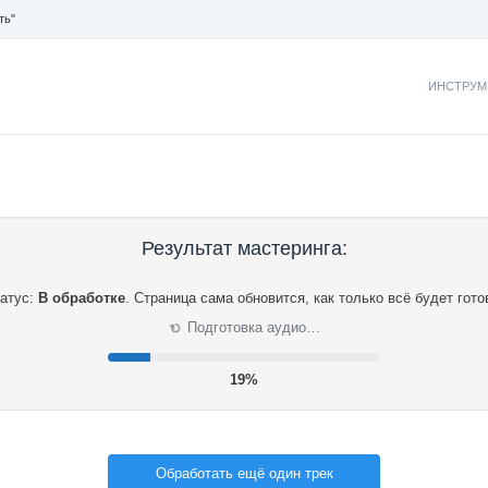
ть"
ИНСТРУМ
Результат мастеринга:
атус:
В обработке
.
Страница сама обновится, как только всё будет гото
Подготовка аудио…
⟳
20%
Обработать ещё один трек