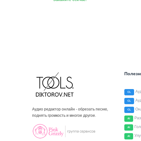
Полезн
Ау
CL
Ау
CL
Аудио редактор онлайн - обрезать песню,
Он
CL
поднять громкость и многое другое.
Раз
AI
Гол
AI
Улу
AI