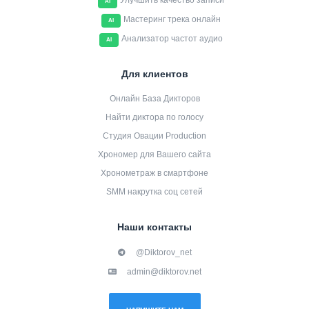
Улучшить качество записи
AI
Мастеринг трека онлайн
AI
Анализатор частот аудио
AI
Для клиентов
Онлайн База Дикторов
Найти диктора по голосу
Студия Овации Production
Хрономер для Вашего сайта
Хронометраж в смартфоне
SMM накрутка соц сетей
Наши контакты
@Diktorov_net
admin@diktorov.net