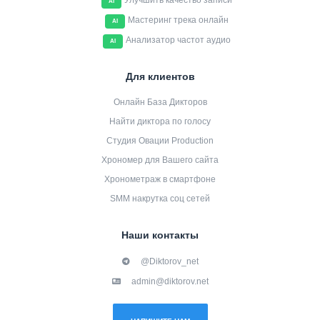
Улучшить качество записи
AI
Мастеринг трека онлайн
AI
Анализатор частот аудио
AI
Для клиентов
Онлайн База Дикторов
Найти диктора по голосу
Студия Овации Production
Хрономер для Вашего сайта
Хронометраж в смартфоне
SMM накрутка соц сетей
Наши контакты
@Diktorov_net
admin@diktorov.net