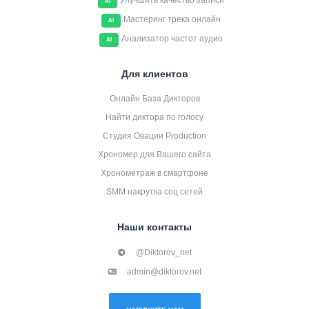
Улучшить качество записи
AI
Мастеринг трека онлайн
AI
Анализатор частот аудио
AI
Для клиентов
Онлайн База Дикторов
Найти диктора по голосу
Студия Овации Production
Хрономер для Вашего сайта
Хронометраж в смартфоне
SMM накрутка соц сетей
Наши контакты
@Diktorov_net
admin@diktorov.net