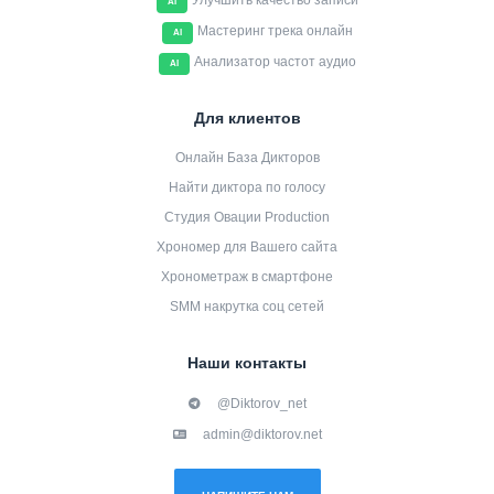
Улучшить качество записи
AI
Мастеринг трека онлайн
AI
Анализатор частот аудио
AI
Для клиентов
Онлайн База Дикторов
Найти диктора по голосу
Студия Овации Production
Хрономер для Вашего сайта
Хронометраж в смартфоне
SMM накрутка соц сетей
Наши контакты
@Diktorov_net
admin@diktorov.net