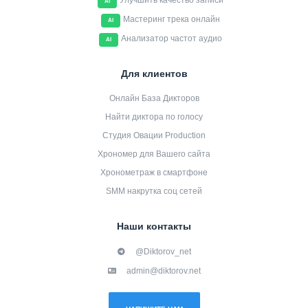
Улучшить качество записи
AI
Мастеринг трека онлайн
AI
Анализатор частот аудио
AI
Для клиентов
Онлайн База Дикторов
Найти диктора по голосу
Студия Овации Production
Хрономер для Вашего сайта
Хронометраж в смартфоне
SMM накрутка соц сетей
Наши контакты
@Diktorov_net
admin@diktorov.net