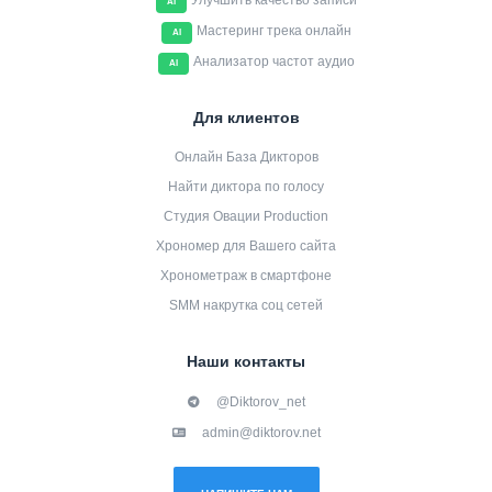
Улучшить качество записи
AI
Мастеринг трека онлайн
AI
Анализатор частот аудио
AI
Для клиентов
Онлайн База Дикторов
Найти диктора по голосу
Студия Овации Production
Хрономер для Вашего сайта
Хронометраж в смартфоне
SMM накрутка соц сетей
Наши контакты
@Diktorov_net
admin@diktorov.net