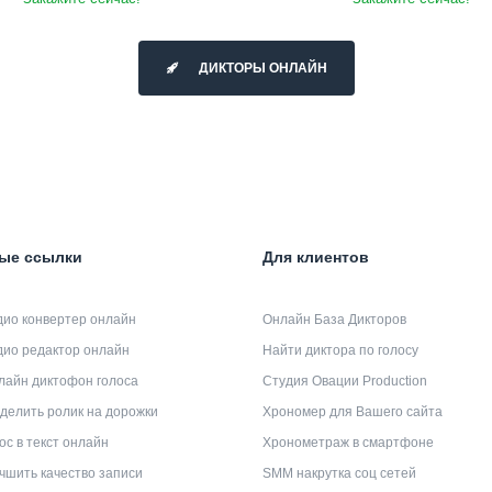
ДИКТОРЫ ОНЛАЙН
ые ссылки
Для клиентов
дио конвертер онлайн
Онлайн База Дикторов
дио редактор онлайн
Найти диктора по голосу
лайн диктофон голоса
Студия Овации Production
делить ролик на дорожки
Хрономер для Вашего сайта
ос в текст онлайн
Хронометраж в смартфоне
чшить качество записи
SMM накрутка соц сетей