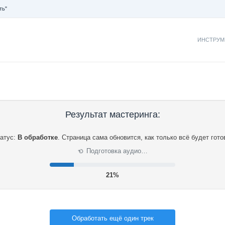
ть"
ИНСТРУМ
Результат мастеринга:
атус:
В обработке
.
Страница сама обновится, как только всё будет гото
Подготовка аудио…
⟳
21%
Обработать ещё один трек