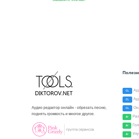
Полезн
Ау
CL
Ау
CL
Аудио редактор онлайн - обрезать песню,
Он
CL
поднять громкость и многое другое.
Раз
AI
Гол
AI
Улу
AI