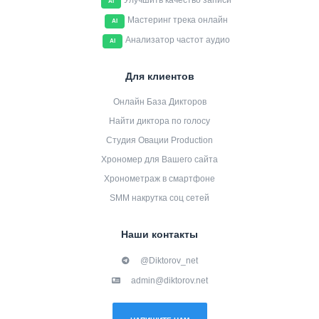
Улучшить качество записи
AI
Мастеринг трека онлайн
AI
Анализатор частот аудио
AI
Для клиентов
Онлайн База Дикторов
Найти диктора по голосу
Студия Овации Production
Хрономер для Вашего сайта
Хронометраж в смартфоне
SMM накрутка соц сетей
Наши контакты
@Diktorov_net
admin@diktorov.net