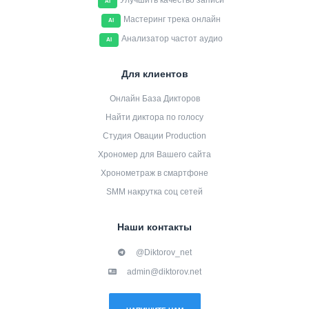
Улучшить качество записи
AI
Мастеринг трека онлайн
AI
Анализатор частот аудио
AI
Для клиентов
Онлайн База Дикторов
Найти диктора по голосу
Студия Овации Production
Хрономер для Вашего сайта
Хронометраж в смартфоне
SMM накрутка соц сетей
Наши контакты
@Diktorov_net
admin@diktorov.net